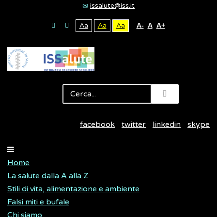
issalute@iss.it
Aa
Aa
Aa
A-
A
A+
facebook
twitter
linkedin
skype
Home
La salute dalla A alla Z
Stili di vita, alimentazione e ambiente
Falsi miti e bufale
Chi siamo