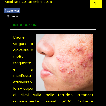
Pubblicato: 23 Dicembre 2019
f
Condividi
INTRODUZIONE
L'acne
volgare o
giovanile è
molto
frequente
e si
manifesta
attraverso
lo sviluppo
di rilievi sulla pelle (eruzioni cutanee)
comunemente chiamati
brufoli
. Colpisce