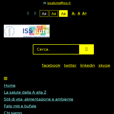
issalute@iss.it
Aa
Aa
Aa
A-
A
A+
facebook
twitter
linkedin
skype
Home
La salute dalla A alla Z
Stili di vita, alimentazione e ambiente
Falsi miti e bufale
Chi siamo