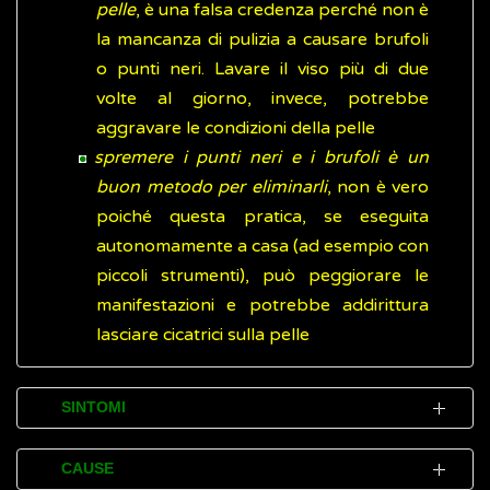
pelle
, è una falsa credenza perché non è
la mancanza di pulizia a causare brufoli
o punti neri. Lavare il viso più di due
volte al giorno, invece, potrebbe
aggravare le condizioni della pelle
spremere i punti neri e i brufoli è un
buon metodo per eliminarli
, non è vero
poiché questa pratica, se eseguita
autonomamente a casa (ad esempio con
piccoli strumenti), può peggiorare le
manifestazioni e potrebbe addirittura
lasciare cicatrici sulla pelle
SINTOMI
I segni e i disturbi (sintomi) più comuni
CAUSE