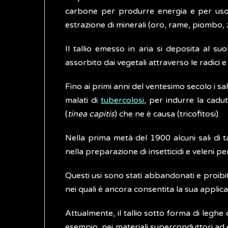
carbone per produrre energia e per uso do
estrazione di minerali (oro, rame, piombo, zi
Il tallio emesso in aria si deposita al su
assorbito dai vegetali attraverso le radici 
Fino ai primi anni del ventesimo secolo i sali
malati di
tubercolosi
, per indurre la cadu
(
tinea capitis
) che ne è causa (tricofitosi).
Nella prima metà del 1900 alcuni sali di t
nella preparazione di insetticidi e veleni pe
Questi usi sono stati abbandonati e proibiti
nei quali è ancora consentita la sua appli
Attualmente, il tallio sotto forma di leghe
esempio, nei materiali superconduttori ad el