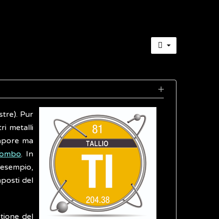
stre). Pur
i metalli
 sapore ma
iombo
. In
d esempio,
mposti del
stione del