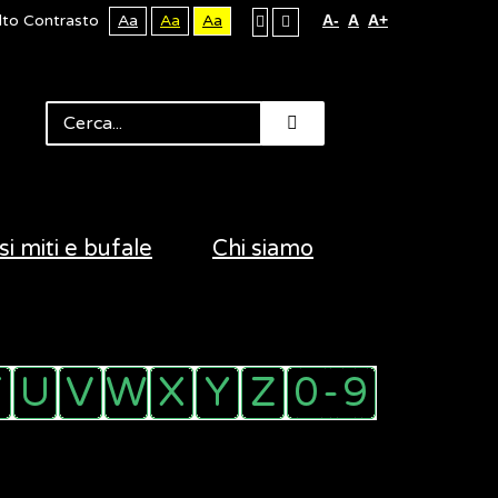
lto Contrasto
Aa
Aa
Aa
A-
A
A+
si miti e bufale
Chi siamo