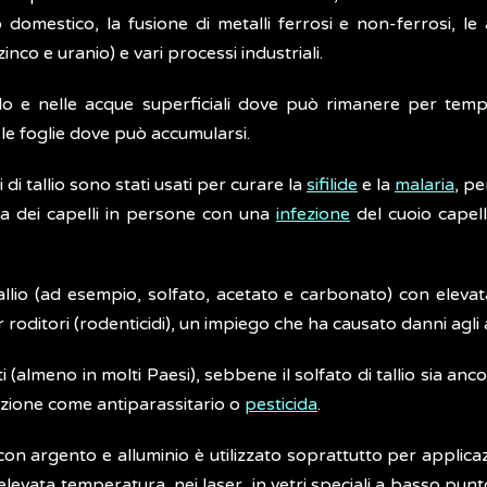
mestico, la fusione di metalli ferrosi e non-ferrosi, le at
nco e uranio) e vari processi industriali.
olo e nelle acque superficiali dove può rimanere per tempi
e le foglie dove può accumularsi.
 di tallio sono stati usati per curare la
sifilide
e la
malaria
, pe
ta dei capelli in persone con una
infezione
del cuoio cape
allio (ad esempio, solfato, acetato e carbonato) con elevata
r roditori (rodenticidi), un impiego che ha causato danni agli 
 (almeno in molti Paesi), sebbene il solfato di tallio sia anco
cazione come antiparassitario o
pesticida
.
 con argento e alluminio è utilizzato soprattutto per applicaz
evata temperatura, nei laser, in vetri speciali a basso punto d