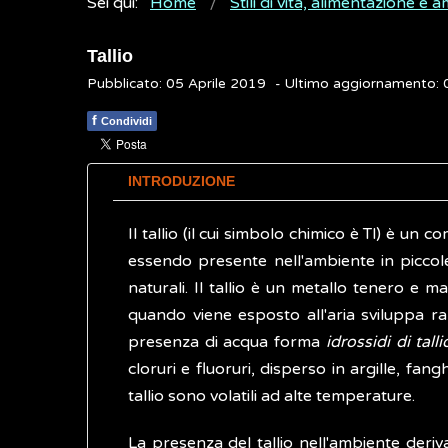
Sei qui:
Home
Stili di vita, alimentazione e 
Tallio
Pubblicato: 05 Aprile 2019
- Ultimo aggiornamento:
f
Condividi
INTRODUZIONE
Il tallio (il cui simbolo chimico è Tl) è un
essendo presente nell'ambiente in piccole
naturali. Il tallio è un metallo tenero e 
quando viene esposto all'aria sviluppa r
presenza di acqua forma
idrossidi di talli
cloruri e fluoruri, disperso in argille, fangh
tallio sono volatili ad alte temperature.
La presenza del tallio nell'ambiente deriv