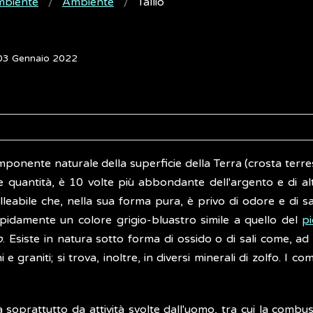
ambiente
Ambiente
Tallio
 03 Gennaio 2022
 componente naturale della superficie della Terra (crosta terre
 quantità, è 10 volte più abbondante dell'argento e di altr
malleabile che, nella sua forma pura, è privo di odore e di
apidamente un colore grigio-bluastro simile a quello del
p
o
. Esiste in natura sotto forma di ossido o di sali come, a
i e graniti; si trova, inoltre, in diversi minerali di zolfo. I co
a soprattutto da attività svolte dall'uomo, tra cui la combu