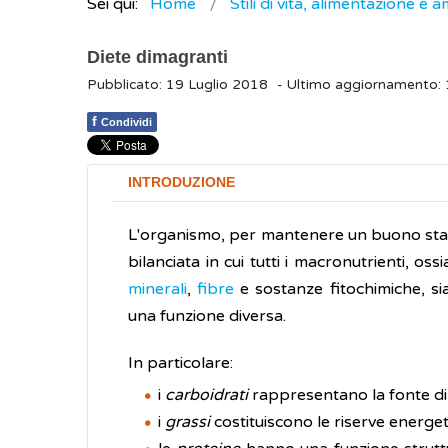
Sei qui:
Home
Stili di vita, alimentazione e 
Diete dimagranti
Pubblicato: 19 Luglio 2018
- Ultimo aggiornamento: 
f
Condividi
INTRODUZIONE
L'organismo, per mantenere un buono stato
bilanciata in cui tutti i macronutrienti, oss
minerali
,
fibre
e sostanze fitochimiche, si
una funzione diversa.
In particolare:
i
carboidrati
rappresentano la fonte di 
i
grassi
costituiscono le riserve energetic