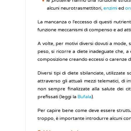
le
proteine
hanno una funzione struttura
alcuni neurotrasmettitori,
enzimi
ed
or
La mancanza o l'eccesso di questi nutrienti
funzione meccanismi di compenso e ad att
A volte, per motivi diversi dovuti a mode, 
peso, si ricorre a diete inadeguate che, a c
composizione creando eccessi o carenze di al
Diversi tipi di diete sbilanciate, utilizza
attraverso gli attuali mezzi telematici, d
non sempre finalizzate alla salute dei ci
prefissati (leggi la
Bufala
).
Per capire bene come deve essere struttur
troppo, è importante introdurre alcuni conce