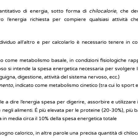
antitativo di energia, sotto forma di
chilocalorie
, che de
 l’energia richiesta per compiere qualsiasi attività c
ividuo all'altro e per calcolarlo è necessario tenere in c
ato come metabolismo basale, in condizioni fisiologiche ra
o si intende la spesa energetica necessaria per svolgere le 
uigna, digestione, attività del sistema nervoso, ecc.)
imento
, indicato come metabolismo cinetico (tra cui lo sport e
ale a dire l’energia spesa per digerire, assorbire e utilizzare 
 negli alimenti. É più elevata per le proteine (20-30%), più 
 in media circa il 10% della spesa energetica totale
gno calorico, in altre parole una precisa quantità di chilocal