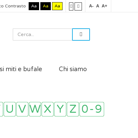
to Contrasto
Aa
Aa
Aa
A-
A
A+
si miti e bufale
Chi siamo