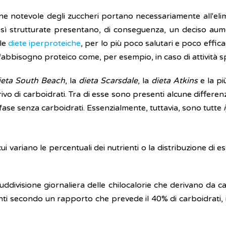
ne notevole degli zuccheri portano necessariamente all'elimi
osì strutturate presentano, di conseguenza, un deciso aum
lle
diete iperproteiche
, per lo più poco salutari e poco effic
fabbisogno proteico come, per esempio, in caso di attività s
ieta South Beach
, la
dieta Scarsdale
, la
dieta Atkins
e la pi
o di carboidrati. Tra di esse sono presenti alcune differenz
fase senza carboidrati. Essenzialmente, tuttavia, sono tutte
i
 cui variano le percentuali dei nutrienti o la distribuzione di
divisione giornaliera delle chilocalorie che derivano da carb
enti secondo un rapporto che prevede il 40% di carboidrati, 