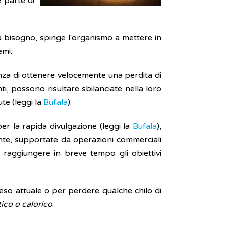
e parte di
 ha bisogno, spinge l'organismo a mettere in
emi.
ranza di ottenere velocemente una perdita di
nti, possono risultare sbilanciate nella loro
te (leggi la
Bufala
).
per la rapida divulgazione (leggi la
Bufala
),
mente, supportate da operazioni commerciali
r raggiungere in breve tempo gli obiettivi
eso attuale o per perdere qualche chilo di
ico o calorico
.