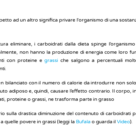
petto ad un altro significa privare l'organismo di una sostanz
tura eliminare, i carboidrati dalla dieta spinge l’organis
lmente, non hanno la produzione di energia come loro funz
enti con proteine e
grassi
che salgono a percentuali molto
ti.
en bilanciato con il numero di calorie da introdurre non so
uto adiposo e, quindi, causare l’effetto contrario. Il corpo, 
ti, proteine o grassi, ne trasforma parte in grasso
 sulla drastica diminuzione del contenuto di carboidrati p
a quelle povere in grassi (leggi la
Bufala
o guarda il
Video
).