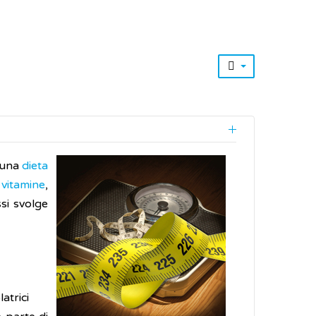
 una
dieta
è
vitamine
,
si svolge
atrici