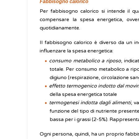
Fabbisogno calorico
Per fabbisogno calorico si intende il qu
compensare la spesa energetica, ovvero
quotidianamente.
Il fabbisogno calorico è diverso da un ind
influenzare la spesa energetica:
consumo metabolico a riposo
, indic
totale. Per consumo metabolico a ripos
digiuno (respirazione, circolazione sang
effetto termogenico indotto dal mov
della spesa energetica totale
termogenesi indotta dagli alimenti
, v
funzione del tipo di nutriente presente
bassa per i grassi (2-5%). Rappresenta
Ogni persona, quindi, ha un proprio fabbiso