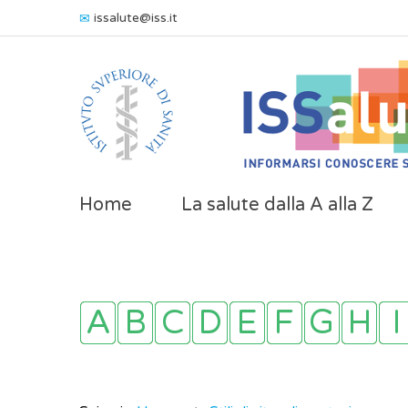
issalute@iss.it
Home
La salute dalla A alla Z