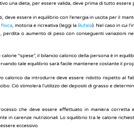
otivo una dieta, per essere valida, deve prima di tutto essere
ti, deve essere in equilibrio con l'energia in uscita per il m
 fisica
, motoria e ricreativa (leggi la
Bufala
). Nel caso in cui l
 perdita o aumento di peso con conseguenti variazioni nel
 calorie “spese”, il bilancio calorico della persona è in equilib
servando tale equilibrio sarà facile mantenere costante il pr
ivo calorico da introdurre deve essere ridotto rispetto al f
l cibo. Ciò stimolerà l’utilizzo dei depositi di grasso e determi
rocesso che deve essere effettuato in maniera corretta e,
te in carenze nutrizionali. Lo squilibrio tra le calorie richi
 essere eccessivo.