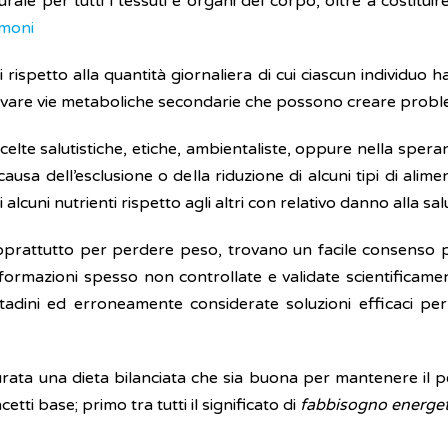
le per tutti i tessuti e organi del corpo, oltre a costituir
moni
 rispetto alla quantità giornaliera di cui ciascun individuo
ivare vie metaboliche secondarie che possono creare probl
scelte salutistiche, etiche, ambientaliste, oppure nella spe
ausa dell’esclusione o della riduzione di alcuni tipi di alime
cuni nutrienti rispetto agli altri con relativo danno alla salu
te soprattutto per perdere peso, trovano un facile consenso 
i informazioni spesso non controllate e validate scientifica
ttadini ed erroneamente considerate soluzioni efficaci pe
ata una dieta bilanciata che sia buona per mantenere il p
tti base; primo tra tutti il significato di
fabbisogno energet