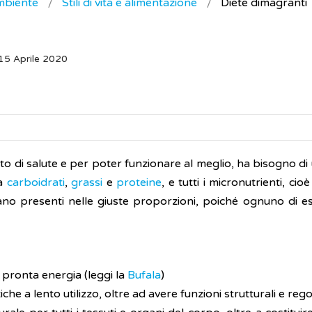
ambiente
Stili di vita e alimentazione
Diete dimagranti
15 Aprile 2020
 di salute e per poter funzionare al meglio, ha bisogno di
ia
carboidrati
,
grassi
e
proteine
, e tutti i micronutrienti, cio
ano presenti nelle giuste proporzioni, poiché ognuno di es
pronta energia (leggi la
Bufala
)
he a lento utilizzo, oltre ad avere funzioni strutturali e regol