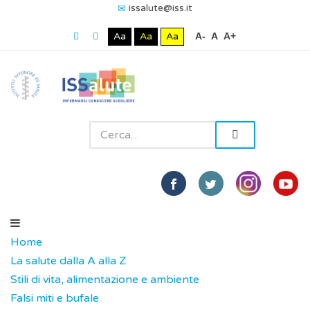
issalute@iss.it
Aa
Aa
Aa
A-
A
A+
Home
La salute dalla A alla Z
Stili di vita, alimentazione e ambiente
Falsi miti e bufale