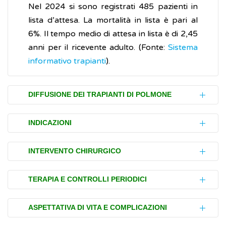
Nel 2024 si sono registrati 485 pazienti in
lista d’attesa. La mortalità in lista è pari al
6%. Il tempo medio di attesa in lista è di 2,45
anni per il ricevente adulto. (Fonte:
Sistema
informativo trapianti
).
DIFFUSIONE DEI TRAPIANTI DI POLMONE
Ogni anno, nel mondo, sono effettuati circa
INDICAZIONI
4500 trapianti di polmone, in Europa circa
2000, in Italia poco più di 100.
Le malattie che possono portare al
INTERVENTO CHIRURGICO
trapianto di polmoni sono la fibrosi
Tali cifre limitate dipendono dallo scarso
polmonare (sia
cistica
che idiopatica),
I polmoni provengono da persone in cui è
TERAPIA E CONTROLLI PERIODICI
numero di polmoni utilizzabili a causa di molti
l'
enfisema
polmonare, la
stata accertata la
morte cerebrale
o, più
fattori clinici e, in particolare, dell'aumento
broncopneumopatia cronica ostruttiva
,
raramente, la morte cardiaca. È possibile, in
Fin dalle prime ore dal trapianto, per
ASPETTATIVA DI VITA E COMPLICAZIONI
dell'età media dei potenziali
donatori
(leggi
l'ipertensione polmonare primitiva e
alcune situazioni, utilizzare parti di polmoni
prevenire gli episodi di
rigetto
, viene