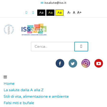
issalute@iss.it
Aa
Aa
Aa
A-
A
A+
Home
La salute dalla A alla Z
Stili di vita, alimentazione e ambiente
Falsi miti e bufale