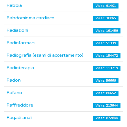
Rabbia
Visite: 91401
Rabdomioma cardiaco
Visite: 38065
Radiazioni
Visite: 161459
Radiofarmaci
Visite: 51339
Radiografia (esami di accertamento)
Visite: 154472
Radioterapia
Visite: 113719
Radon
Visite: 56669
Rafano
Visite: 80652
Raffreddore
Visite: 213644
Ragadi anali
Visite: 872844