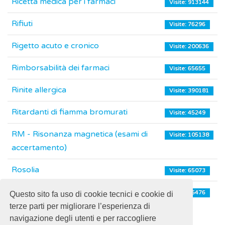
Ricetta medica per i farmaci
Visite: 913144
Rifiuti
Visite: 76296
Rigetto acuto e cronico
Visite: 200636
Rimborsabilità dei farmaci
Visite: 65655
Rinite allergica
Visite: 390181
Ritardanti di fiamma bromurati
Visite: 45249
RM - Risonanza magnetica (esami di
Visite: 105138
accertamento)
Rosolia
Visite: 65073
Rotavirus
Visite: 45476
Questo sito fa uso di cookie tecnici e cookie di
terze parti per migliorare l’esperienza di
navigazione degli utenti e per raccogliere