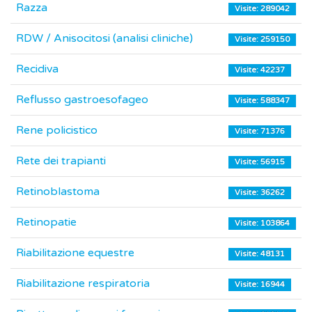
Razza
Visite: 289042
RDW / Anisocitosi (analisi cliniche)
Visite: 259150
Recidiva
Visite: 42237
Reflusso gastroesofageo
Visite: 588347
Rene policistico
Visite: 71376
Rete dei trapianti
Visite: 56915
Retinoblastoma
Visite: 36262
Retinopatie
Visite: 103864
Riabilitazione equestre
Visite: 48131
Riabilitazione respiratoria
Visite: 16944