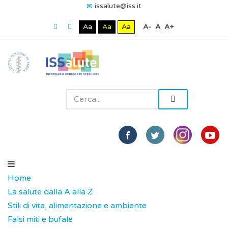
issalute@iss.it
Aa
Aa
Aa
A-
A
A+
Home
La salute dalla A alla Z
Stili di vita, alimentazione e ambiente
Falsi miti e bufale