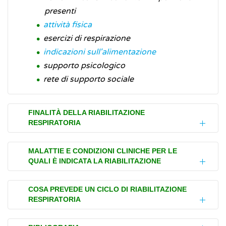
presenti
attività fisica
esercizi di respirazione
indicazioni sull'alimentazione
supporto psicologico
rete di supporto sociale
FINALITÀ DELLA RIABILITAZIONE
RESPIRATORIA
La riabilitazione respiratoria ha lo scopo di:
MALATTIE E CONDIZIONI CLINICHE PER LE
QUALI È INDICATA LA RIABILITAZIONE
migliorare la forza muscolare
per poter
utilizzare l'ossigeno che viene respirato
Le malattie e le condizioni cliniche per le
COSA PREVEDE UN CICLO DI RIABILITAZIONE
in modo più efficiente possibile
RESPIRATORIA
quali è indicata la riabilitazione respiratoria
aiutare le persone
ad affrontare al
sono:
meglio la spiacevole sensazione della