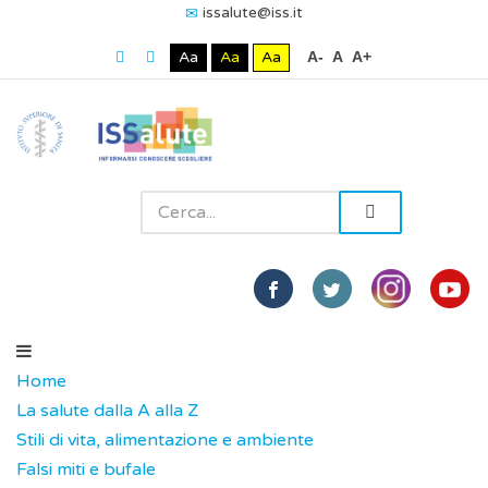
issalute@iss.it
Aa
Aa
Aa
A-
A
A+
Home
La salute dalla A alla Z
Stili di vita, alimentazione e ambiente
Falsi miti e bufale