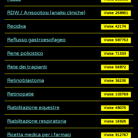
RDW / Anisocitosi (analisi cliniche)
Visite: 258951
Recidiva
Visite: 42174
Reflusso gastroesofageo
Visite: 587753
Rene policistico
Visite: 71303
Rete dei trapianti
Visite: 56872
Retinoblastoma
Visite: 36235
Retinopatie
Visite: 103769
Riabilitazione equestre
Visite: 48075
Riabilitazione respiratoria
Visite: 16926
Ricetta medica per i farmaci
Visite: 912767