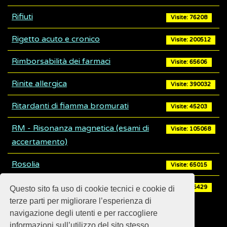
Rifiuti
Visite: 76208
Rigetto acuto e cronico
Visite: 200512
Rimborsabilità dei farmaci
Visite: 65606
Rinite allergica
Visite: 390032
Ritardanti di fiamma bromurati
Visite: 45203
RM - Risonanza magnetica (esami di
Visite: 105068
accertamento)
Rosolia
Visite: 65015
Rotavirus
Visite: 45429
Questo sito fa uso di cookie tecnici e cookie di
terze parti per migliorare l’esperienza di
navigazione degli utenti e per raccogliere
informazioni sull’utilizzo del sito stesso.