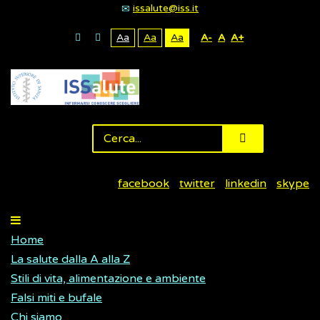
issalute@iss.it
Aa
Aa
Aa
A-
A
A+
facebook
twitter
linkedin
skype
Home
La salute dalla A alla Z
Stili di vita, alimentazione e ambiente
Falsi miti e bufale
Chi siamo