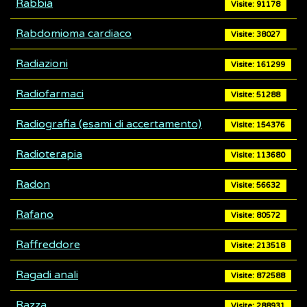
Rabbia
Visite: 91178
Rabdomioma cardiaco
Visite: 38027
Radiazioni
Visite: 161299
Radiofarmaci
Visite: 51288
Radiografia (esami di accertamento)
Visite: 154376
Radioterapia
Visite: 113680
Radon
Visite: 56632
Rafano
Visite: 80572
Raffreddore
Visite: 213518
Ragadi anali
Visite: 872588
Razza
Visite: 288931