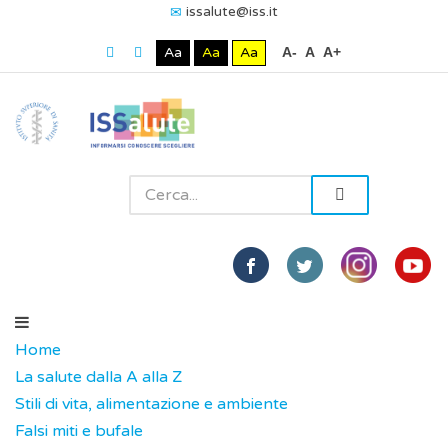
issalute@iss.it
Aa
Aa
Aa
A-
A
A+
Home
La salute dalla A alla Z
Stili di vita, alimentazione e ambiente
Falsi miti e bufale