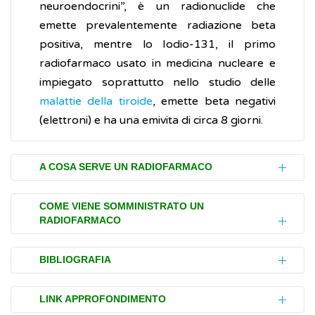
neuroendocrini”, è un radionuclide che
emette prevalentemente radiazione beta
positiva, mentre lo Iodio-131, il primo
radiofarmaco usato in medicina nucleare e
impiegato soprattutto nello studio delle
malattie della tiroide
, emette beta negativi
(elettroni) e ha una emivita di circa 8 giorni.
A COSA SERVE UN RADIOFARMACO
Un radiofarmaco è costituito da due
COME VIENE SOMMINISTRATO UN
RADIOFARMACO
componenti: una molecola biologica e una
parte radioattiva. La parte radioattiva è
I radiofarmaci possono essere somministrati
composta da uno o più radionuclidi, mentre
BIBLIOGRAFIA
per bocca, per endovena, attraverso il
la molecola biologica ha il compito di
peritoneo o per via locale. Per i trattamenti
Associazione Italiana Medicina Nucleare
trasportare la componente radioattiva,
LINK APPROFONDIMENTO
terapeutici le persone dopo aver ricevuto il