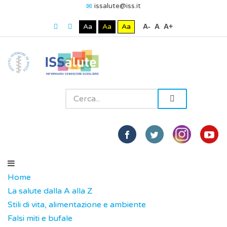
issalute@iss.it
Aa
Aa
Aa
A-
A
A+
Home
La salute dalla A alla Z
Stili di vita, alimentazione e ambiente
Falsi miti e bufale