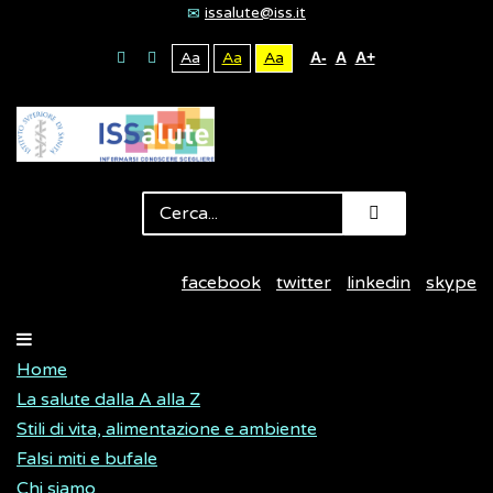
issalute@iss.it
Aa
Aa
Aa
A-
A
A+
facebook
twitter
linkedin
skype
Home
La salute dalla A alla Z
Stili di vita, alimentazione e ambiente
Falsi miti e bufale
Chi siamo