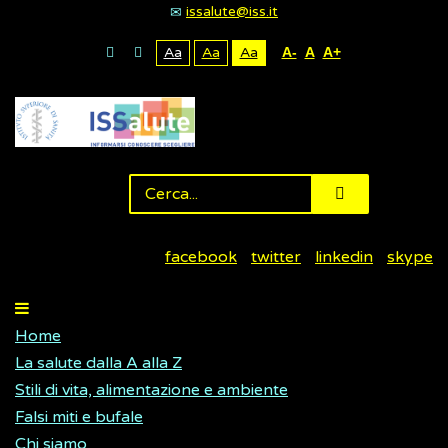
issalute@iss.it
Aa
Aa
Aa
A-
A
A+
facebook
twitter
linkedin
skype
Home
La salute dalla A alla Z
Stili di vita, alimentazione e ambiente
Falsi miti e bufale
Chi siamo