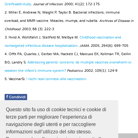
Greifswald study
.
Journal of Infection
. 2000; 41(2): 172-175
2. Miller E, Andrews N, Waight P, Taylor B. Bacterial infections, immune
overload, and MMR vaccine. Measles, mumps, and rubella.
Archives of Disease in
Childhood
. 2003; 88 (3): 222-3
3. Hviid A, Wohlfahrt J, Stellfeld M, Melbye M.
Childhood vaccination and
nontargeted infectious disease hospitalization
.
JAMA
. 2005; 294(6): 699-705
4. Offit PA, Quarles J, Gerber MA, Hackett CJ, Marcuse EK, Kollman TR, Gellin
BG, Landry S.
Addressing parents’ concerns: do multiple vaccines overwhelm or
weaken the infant’s immune system?
Pediatrics
. 2002; 109(1): 124-9
5. VaccinarSì.
I rischi reali connessi alle vaccinazioni
f
Condividi
Questo sito fa uso di cookie tecnici e cookie di
Pubblicato: 28 Febbraio 2018
terze parti per migliorare l’esperienza di
navigazione degli utenti e per raccogliere
informazioni sull’utilizzo del sito stesso.