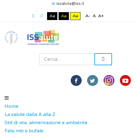
issalute@iss.it
Aa
Aa
Aa
A-
A
A+
Home
La salute dalla A alla Z
Stili di vita, alimentazione e ambiente
Falsi miti e bufale