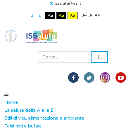
issalute@iss.it
Aa
Aa
Aa
A-
A
A+
Home
La salute dalla A alla Z
Stili di vita, alimentazione e ambiente
Falsi miti e bufale