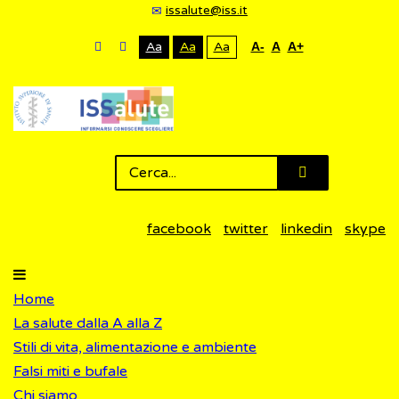
issalute@iss.it
Aa
Aa
Aa
A-
A
A+
facebook
twitter
linkedin
skype
Home
La salute dalla A alla Z
Stili di vita, alimentazione e ambiente
Falsi miti e bufale
Chi siamo