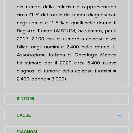
dei tumori della colecisti e rappresentano
circa l’1 % del totale dei tumori diagnosticati
negli uomini e l'1,5 % di quelli nelle donne. Il
Registro Tumori (AIRTUM) ha stimato, per il
2017, 2.100 casi di tumore a colecisti e vie
biliari negli uomini e 2.400 nelle donne. L’
Associazione Italiana di Oncologia Medica
ha stimato per il 2020 circa 5.400 nuove
diagnosi di tumore della colecisti (uomini =
2.400; donne = 3.000).
SINTOMI
Spesso i sintomi causati dal tumore della
CAUSE
colecisti si verificano quando la malattia è in
una fase già avanzata.
Ad oggi sono stati identificati alcuni fattori di
DIAGNOSI