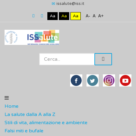
issalute@iss.it
Aa
Aa
Aa
A-
A
A+
Home
La salute dalla A alla Z
Stili di vita, alimentazione e ambiente
Falsi miti e bufale