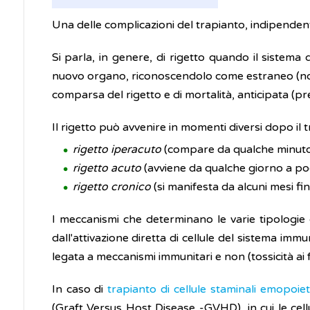
Una delle complicazioni del trapianto, indipendent
Si parla, in genere, di rigetto quando il sistema 
nuovo organo, riconoscendolo come estraneo (non pr
comparsa del rigetto e di mortalità, anticipata (pr
Il rigetto può avvenire in momenti diversi dopo il tr
rigetto iperacuto
(compare da qualche minuto 
rigetto acuto
(avviene da qualche giorno a po
rigetto cronico
(si manifesta da alcuni mesi fin
I meccanismi che determinano le varie tipologie
dall'attivazione diretta di cellule del sistema immun
legata a meccanismi immunitari e non (tossicità ai
In caso di
trapianto di cellule staminali emopoie
(Graft Versus Host Disease -GVHD), in cui le cell