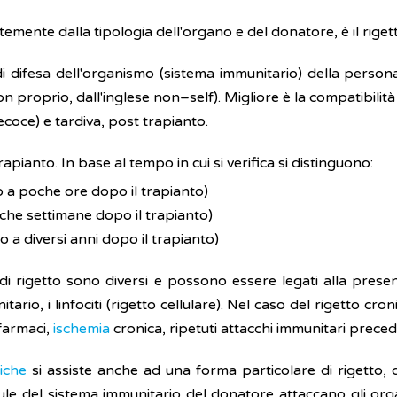
emente dalla tipologia dell'organo e del donatore, è il rigett
di difesa dell'organismo (sistema immunitario) della person
oprio, dall'inglese non–self). Migliore è la compatibilità t
ecoce) e tardiva, post trapianto.
apianto. In base al tempo in cui si verifica si distinguono:
a poche ore dopo il trapianto)
che settimane dopo il trapianto)
o a diversi anni dopo il trapianto)
 di rigetto sono diversi e possono essere legati alla pres
itario, i linfociti (rigetto cellulare). Nel caso del rigetto c
 farmaci,
ischemia
cronica, ripetuti attacchi immunitari precede
tiche
si assiste anche ad una forma particolare di rigetto
ule del sistema immunitario del donatore attaccano gli org