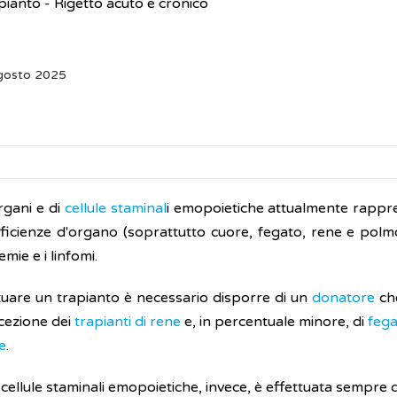
pianto - Rigetto acuto e cronico
Agosto 2025
organi e di
cellule staminal
i emopoietiche attualmente rappres
ufficienze d'organo (soprattutto cuore, fegato, rene e pol
mie e i linfomi.
tuare un trapianto è necessario disporre di un
donatore
che
cezione dei
trapianti di rene
e, in percentuale minore, di
feg
e
.
cellule staminali emopoietiche, invece, è effettuata sempre 