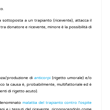
o.
a sottoposta a un trapianto (ricevente), attacca il
ra donatore e ricevente, minore è la possibilità di
enza/produzione di
anticorpi
(rigetto umorale) e/o
ronico la causa è, probabilmente, multifattoriale ed è
nti di rigetto acuto).
, denominato
malattia del trapianto contro l'ospite
ani e i tessuti del ricevente, riconoscendolo come