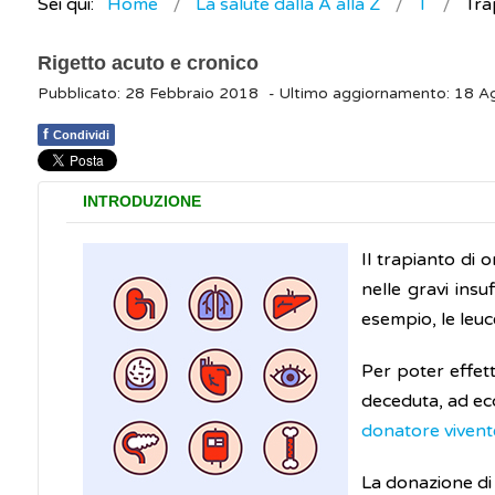
Sei qui:
Home
La salute dalla A alla Z
T
Tra
Rigetto acuto e cronico
Pubblicato: 28 Febbraio 2018
- Ultimo aggiornamento: 18 
f
Condividi
INTRODUZIONE
Il trapianto di 
nelle gravi ins
esempio, le leuce
Per poter effet
deceduta, ad ec
donatore vivent
La donazione di 