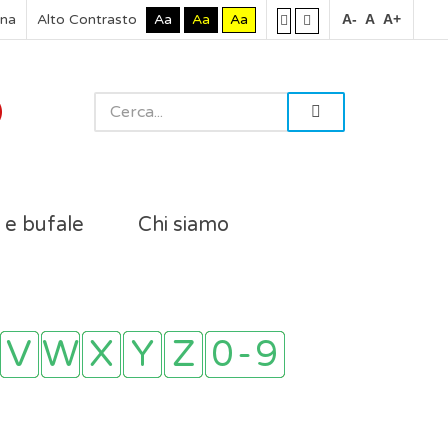
rna
Alto Contrasto
Aa
Aa
Aa
A-
A
A+
i e bufale
Chi siamo