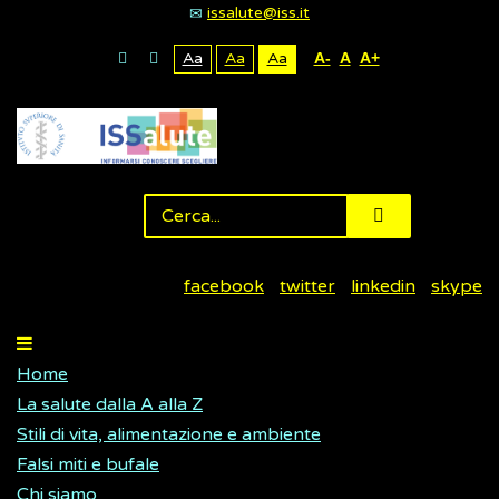
issalute@iss.it
Aa
Aa
Aa
A-
A
A+
facebook
twitter
linkedin
skype
Home
La salute dalla A alla Z
Stili di vita, alimentazione e ambiente
Falsi miti e bufale
Chi siamo