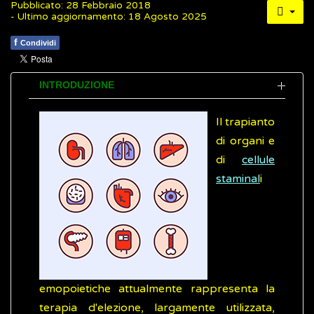
Pubblicato: 28 Febbraio 2018
- Ultimo aggiornamento: 18 Agosto 2025
f
Condividi
INTRODUZIONE
Il trapianto
di organi e
di
cellule
staminal
i
emopoietiche attualmente rappresenta la
terapia d'elezione, largamente utilizzata,