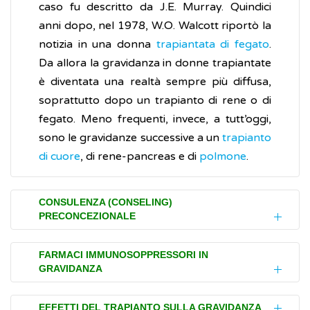
caso fu descritto da J.E. Murray. Quindici
anni dopo, nel 1978, W.O. Walcott riportò la
notizia in una donna
trapiantata di fegato
.
Da allora la gravidanza in donne trapiantate
è diventata una realtà sempre più diffusa,
soprattutto dopo un trapianto di rene o di
fegato. Meno frequenti, invece, a tutt’oggi,
sono le gravidanze successive a un
trapianto
di cuore
, di rene-pancreas e di
polmone
.
CONSULENZA (CONSELING)
PRECONCEZIONALE
Prima e dopo il trapianto d’organo, nella
FARMACI IMMUNOSOPPRESSORI IN
GRAVIDANZA
coppia in età fertile è necessaria una
consulenza che riguardi la fertilità, la
I
farmaci immunosoppressori
sono impiegati
contraccezione
, la
gravidanza
e il parto.
EFFETTI DEL TRAPIANTO SULLA GRAVIDANZA