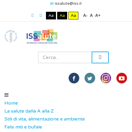
issalute@iss.it
Aa
Aa
Aa
A-
A
A+
Home
La salute dalla A alla Z
Stili di vita, alimentazione e ambiente
Falsi miti e bufale