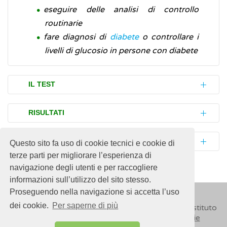
eseguire delle analisi di controllo
routinarie
fare diagnosi di
diabete
o controllare i
livelli di glucosio in persone con diabete
IL TEST
Il test del glucosio misura i livelli di glucosio
RISULTATI
nel sangue (glicemia) o nelle urine
(glicosuria). Nella maggior parte dei casi, il
Alti
livelli di glucosio
nel sangue indicano,
BIBLIOGRAFIA
Questo sito fa uso di cookie tecnici e cookie di
test del glucosio viene eseguito sul sangue.
nella maggior parte dei casi, la presenza di
terze parti per migliorare l’esperienza di
diabete
.
Associazione Medici Diabetologi (AMD) -
navigazione degli utenti e per raccogliere
In generale, nelle persone sane l'esame è
informazioni sull’utilizzo del sito stesso.
Società Italiana di Diabetologia
prescritto dal medico in occasione di
Valori di riferimento del glucosio nel
Proseguendo nella navigazione si accetta l’uso
(SID)
Standard italiani per la cura del diabete
controlli periodici oppure in casi di sospetta
sangue:
dei cookie.
Per saperne di più
© 2018
ISSalute - Sito sviluppato e gestito dall’Istituto
mellito
iperglicemia
(glicemia più alta del normale) o
Superiore di Sanità (ISS) -
Disclaimer
-
Cookie
Ipoglicemia
Glicemia inferiore a 60 mg/dl