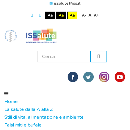
issalute@iss.it
Aa
Aa
Aa
A-
A
A+
Home
La salute dalla A alla Z
Stili di vita, alimentazione e ambiente
Falsi miti e bufale