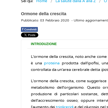
Sei qui:
Home
La salute dalla A alla Z
O
Ormone della crescita
Pubblicato: 03 Febbraio 2020
- Ultimo aggiornamen
f
Condividi
INTRODUZIONE
L'ormone della crescita, noto anche come
è una
proteina
prodotta dall'ipofisi, u
controllata da un'area cerebrale detta
ipo
L'ormone della crescita, come suggerisce i
metabolismo dell'organismo. Questo orm
produzione di particolari sostanze, de
dell'accrescimento osseo; oppure interv
l'aumento dei
trigliceridi
e del glucosio nel s