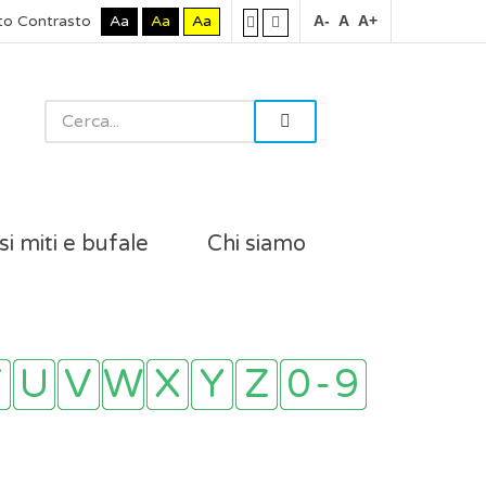
to Contrasto
Aa
Aa
Aa
A-
A
A+
si miti e bufale
Chi siamo