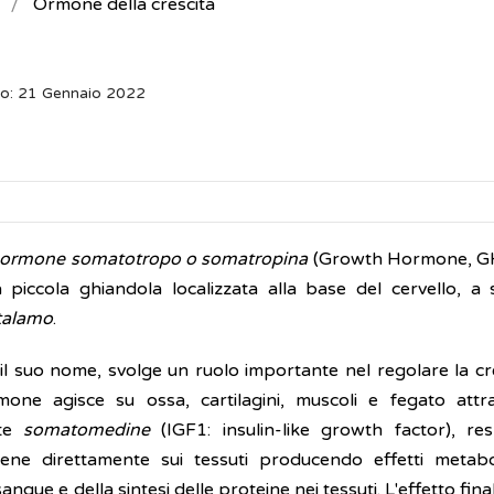
Ormone della crescita
to: 21 Gennaio 2022
ormone somatotropo o somatropina
(Growth Hormone, GH
na piccola ghiandola localizzata alla base del cervello, a 
talamo
.
l suo nome, svolge un ruolo importante nel regolare la cres
one agisce su ossa, cartilagini, muscoli e fegato attr
tte
somatomedine
(IGF1: insulin-like growth factor), res
iene direttamente sui tessuti producendo effetti metabol
angue e della sintesi delle proteine nei tessuti. L'effetto final