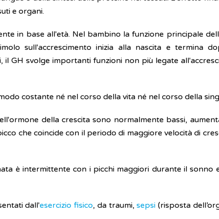
uti e organi.
ente in base all'età. Nel bambino la funzione principale dell
timolo sull'accrescimento inizia alla nascita e termina do
ti, il GH svolge importanti funzioni non più legate all'accr
odo costante né nel corso della vita né nel corso della sing
e dell'ormone della crescita sono normalmente bassi, aumen
cco che coincide con il periodo di maggiore velocità di crescit
a è intermittente con i picchi maggiori durante il sonno e, 
ntati dall'
esercizio fisico
, da traumi,
sepsi
(risposta dell’o