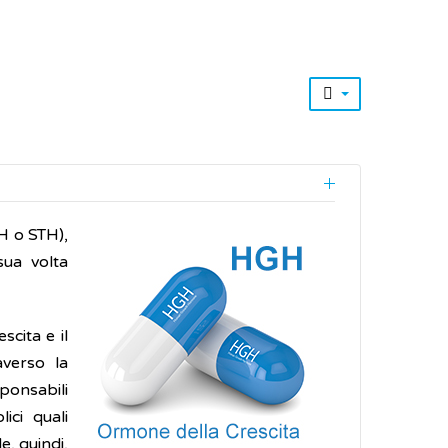
 o STH),
sua volta
cita e il
averso la
ponsabili
ici quali
e, quindi,