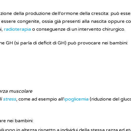
erazione della produzione dell'ormone della crescita: può ess
essere congenite, ossia già presenti alla nascita oppure con
i,
radioterapia
o conseguenze di un intervento chirurgico.
 GH (si parla di deficit di GH) può provocare nei bambini:
forza muscolare
li
stress
, come ad esempio all'
ipoglicemia
(riduzione del gluc
re nei bambini:
viluppo in altezza rispetto a individui della stessa razza ed et