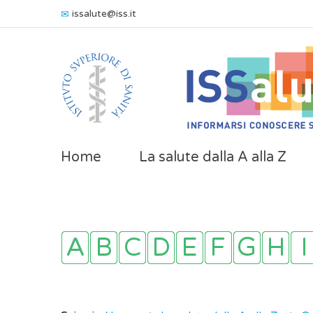
issalute@iss.it
Home
La salute dalla A alla Z