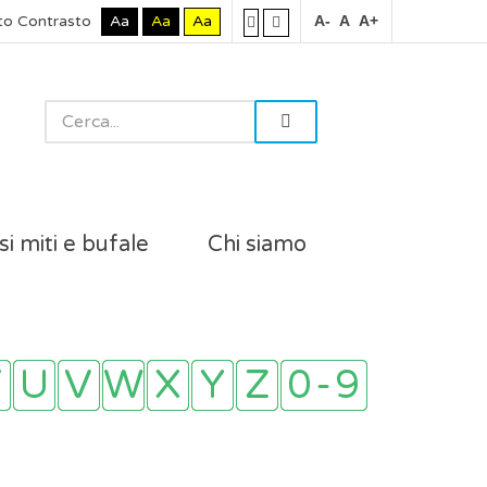
to Contrasto
Aa
Aa
Aa
A-
A
A+
si miti e bufale
Chi siamo