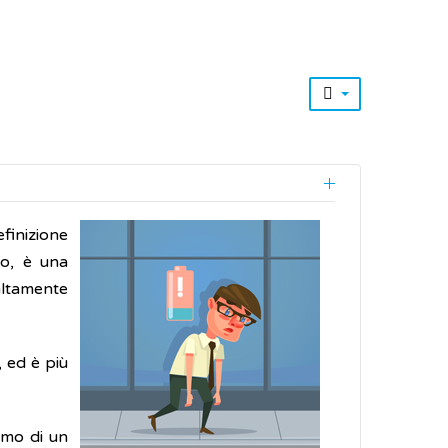
efinizione
to, è una
altamente
, ed è più
smo di un