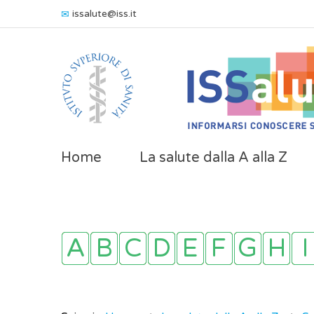
issalute@iss.it
Home
La salute dalla A alla Z