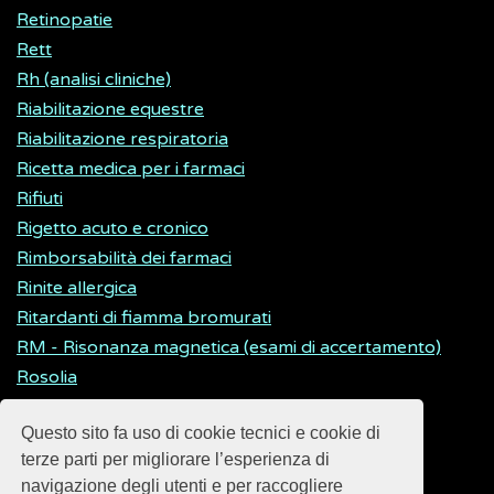
Retinopatie
Rett
Rh (analisi cliniche)
Riabilitazione equestre
Riabilitazione respiratoria
Ricetta medica per i farmaci
Rifiuti
Rigetto acuto e cronico
Rimborsabilità dei farmaci
Rinite allergica
Ritardanti di fiamma bromurati
RM - Risonanza magnetica (esami di accertamento)
Rosolia
Rotavirus
Questo sito fa uso di cookie tecnici e cookie di
Rothmund-Thomson
terze parti per migliorare l’esperienza di
navigazione degli utenti e per raccogliere