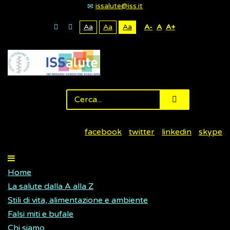
issalute@iss.it
Aa
Aa
Aa
A-
A
A+
facebook
twitter
linkedin
skype
Home
La salute dalla A alla Z
Stili di vita, alimentazione e ambiente
Falsi miti e bufale
Chi siamo