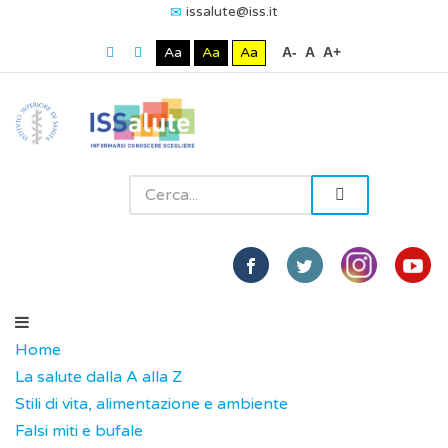
issalute@iss.it
Aa
Aa
Aa
A-
A
A+
Home
La salute dalla A alla Z
Stili di vita, alimentazione e ambiente
Falsi miti e bufale