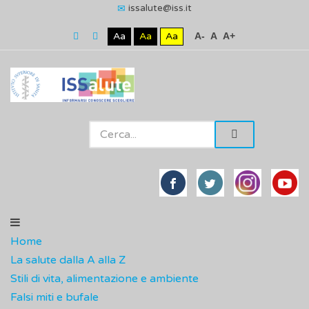
issalute@iss.it
Aa
Aa
Aa
A-
A
A+
Home
La salute dalla A alla Z
Stili di vita, alimentazione e ambiente
Falsi miti e bufale