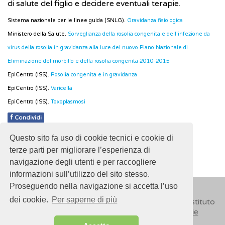
di salute del figlio e decidere eventuali terapie.
Sistema nazionale per le linee guida (SNLG).
Gravidanza fisiologica
Ministero della Salute.
Sorveglianza della rosolia congenita e dell’infezione da
virus della rosolia in gravidanza alla luce del nuovo Piano Nazionale di
Eliminazione del morbillo e della rosolia congenita 2010-2015
EpiCentro (ISS).
Rosolia congenita e in gravidanza
EpiCentro (ISS).
Varicella
EpiCentro (ISS).
Toxoplasmosi
f
Condividi
Questo sito fa uso di cookie tecnici e cookie di
Pubblicato: 28 Febbraio 2018
terze parti per migliorare l’esperienza di
navigazione degli utenti e per raccogliere
informazioni sull’utilizzo del sito stesso.
Proseguendo nella navigazione si accetta l’uso
dei cookie.
Per saperne di più
© 2018
ISSalute - Sito sviluppato e gestito dall’Istituto
Superiore di Sanità (ISS) -
Disclaimer
-
Cookie