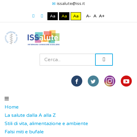
issalute@iss.it
Aa
Aa
Aa
A-
A
A+
Home
La salute dalla A alla Z
Stili di vita, alimentazione e ambiente
Falsi miti e bufale