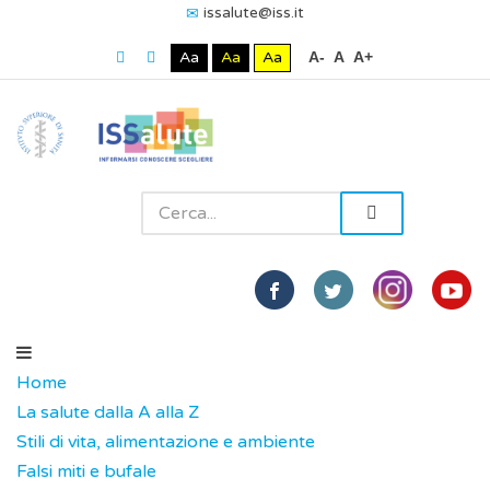
issalute@iss.it
Aa
Aa
Aa
A-
A
A+
Home
La salute dalla A alla Z
Stili di vita, alimentazione e ambiente
Falsi miti e bufale