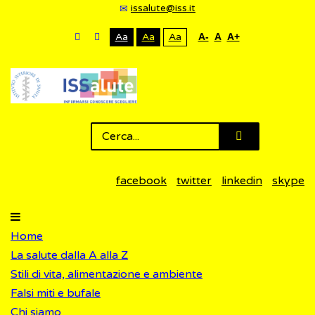
issalute@iss.it
Aa
Aa
Aa
A-
A
A+
facebook
twitter
linkedin
skype
Home
La salute dalla A alla Z
Stili di vita, alimentazione e ambiente
Falsi miti e bufale
Chi siamo