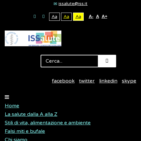
issalute@iss.it
Aa
Aa
Aa
A-
A
A+
facebook
twitter
linkedin
skype
Home
La salute dalla A alla Z
Stili di vita, alimentazione e ambiente
Falsi miti e bufale
Chi siamo