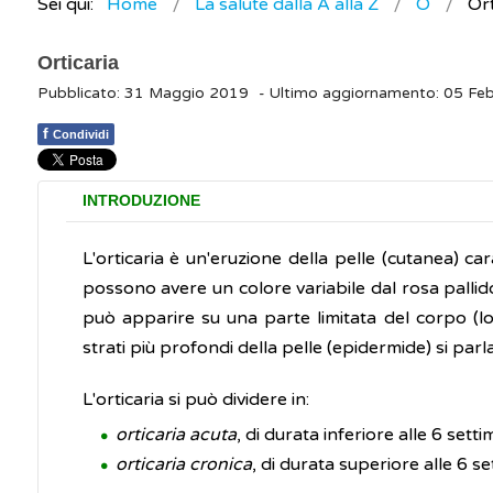
Sei qui:
Home
La salute dalla A alla Z
O
Ort
Orticaria
Pubblicato: 31 Maggio 2019
- Ultimo aggiornamento: 05 Fe
f
Condividi
INTRODUZIONE
L'orticaria è un'eruzione della pelle (cutanea) ca
possono avere un colore variabile dal rosa pallid
può apparire su una parte limitata del corpo (loc
strati più profondi della pelle (epidermide) si parl
L'orticaria si può dividere in:
orticaria acuta
, di durata inferiore alle 6 sett
orticaria cronica
, di durata superiore alle 6 s