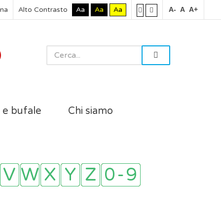
rna
Alto Contrasto
Aa
Aa
Aa
A-
A
A+
i e bufale
Chi siamo