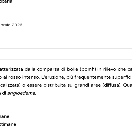
icaria
bbraio 2026
ratterizzata dalla comparsa di bolle (pomfi) in rilievo che 
o al rosso intenso. L'eruzione, più frequentemente superfici
alizzata) o essere distribuita su grandi aree (diffusa). Qu
a di
angioedema
.
imane
ettimane