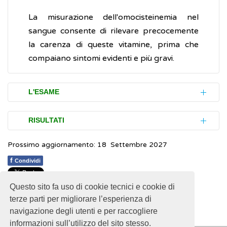
La misurazione dell'omocisteinemia nel
sangue consente di rilevare precocemente
la carenza di queste vitamine, prima che
compaiano sintomi evidenti e più gravi.
L'ESAME
Per eseguire l'esame è necessaria una
RISULTATI
piccola quantità (campione) di sangue
Prossimo aggiornamento: 18 Settembre 2027
venoso . In genere, viene raccomandato di
I valori normalidi omocisteina nel sangue, sia
stare a digiuno per 10-12 ore, di stare a
per uomini che per donne, giovani e adulti,
f
Condividi
riposo e di astenersi dal fumo per almeno
sono compresi tra 5-12 micro-moli per litro.
15 minuti prima di sottoporsi al prelievo di
Questo sito fa uso di cookie tecnici e cookie di
1
1
1
1
1
Rating 2.96 (131 Votes)
Valori elevati possono indicare uno stato di
terze parti per migliorare l’esperienza di
sangue.
navigazione degli utenti e per raccogliere
malnutrizione o la carenza di vitamina B12 e
informazioni sull’utilizzo del sito stesso.
folati
. È possibile quindi abbassare tali valori