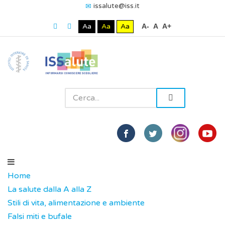
issalute@iss.it
Aa
Aa
Aa
A-
A
A+
Home
La salute dalla A alla Z
Stili di vita, alimentazione e ambiente
Falsi miti e bufale