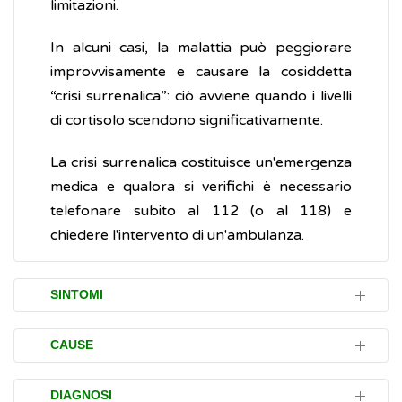
limitazioni.
In alcuni casi, la malattia può peggiorare
improvvisamente e causare la cosiddetta
“crisi surrenalica”: ciò avviene quando i livelli
di cortisolo scendono significativamente.
La crisi surrenalica costituisce un'emergenza
medica e qualora si verifichi è necessario
telefonare subito al 112 (o al 118) e
chiedere l'intervento di un'ambulanza.
SINTOMI
Inizialmente, la malattia di Addison può
CAUSE
essere difficile da individuare, perché i
sintomi iniziali sono simili a quelli di molte
La malattia di Addison si sviluppa quando lo
DIAGNOSI