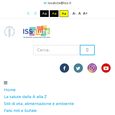
issalute@iss.it
Aa
Aa
Aa
A-
A
A+
Home
La salute dalla A alla Z
Stili di vita, alimentazione e ambiente
Falsi miti e bufale