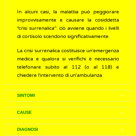
In alcuni casi, la malattia può peggiorare
improvvisamente e causare la cosiddetta
“crisi surrenalica”: ciò avviene quando i livelli
di cortisolo scendono significativamente.
La crisi surrenalica costituisce un'emergenza
medica e qualora si verifichi è necessario
telefonare subito al 112 (o al 118) e
chiedere l'intervento di un'ambulanza.
SINTOMI
Inizialmente, la malattia di Addison può
CAUSE
essere difficile da individuare, perché i
sintomi iniziali sono simili a quelli di molte
La malattia di Addison si sviluppa quando lo
DIAGNOSI