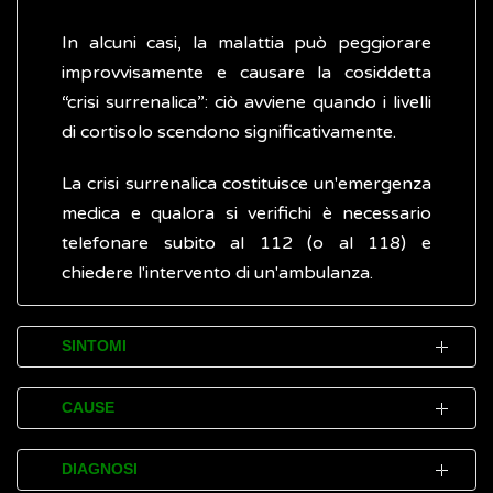
In alcuni casi, la malattia può peggiorare
improvvisamente e causare la cosiddetta
“crisi surrenalica”: ciò avviene quando i livelli
di cortisolo scendono significativamente.
La crisi surrenalica costituisce un'emergenza
medica e qualora si verifichi è necessario
telefonare subito al 112 (o al 118) e
chiedere l'intervento di un'ambulanza.
SINTOMI
Inizialmente, la malattia di Addison può
CAUSE
essere difficile da individuare, perché i
sintomi iniziali sono simili a quelli di molte
La malattia di Addison si sviluppa quando lo
DIAGNOSI