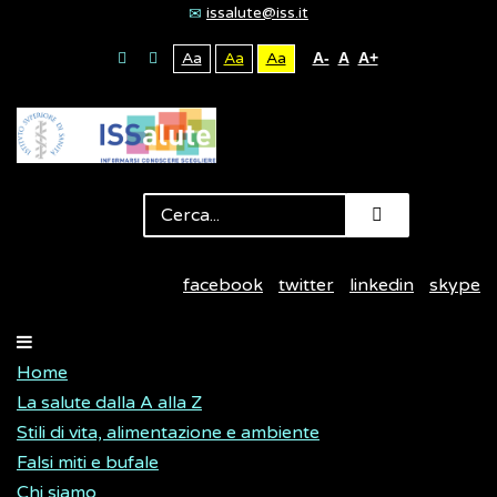
issalute@iss.it
Aa
Aa
Aa
A-
A
A+
facebook
twitter
linkedin
skype
Home
La salute dalla A alla Z
Stili di vita, alimentazione e ambiente
Falsi miti e bufale
Chi siamo