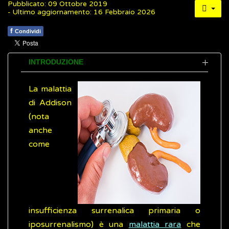
Pubblicato: 09 Ottobre 2019
- Ultimo aggiornamento: 16 Febbraio 2026
f
Condividi
INTRODUZIONE
La malattia
di Addison
(nota
anche
come
insufficienza surrenalica primaria o
iposurrenalismo) è una
malattia rara
che