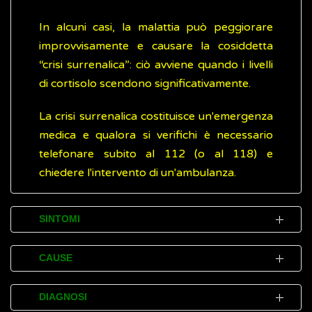
In alcuni casi, la malattia può peggiorare
improvvisamente e causare la cosiddetta
“crisi surrenalica”: ciò avviene quando i livelli
di cortisolo scendono significativamente.
La crisi surrenalica costituisce un'emergenza
medica e qualora si verifichi è necessario
telefonare subito al 112 (o al 118) e
chiedere l'intervento di un'ambulanza.
SINTOMI
Inizialmente, la malattia di Addison può
CAUSE
essere difficile da individuare, perché i
sintomi iniziali sono simili a quelli di molte
La malattia di Addison si sviluppa quando lo
DIAGNOSI