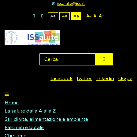
issalute@iss.it
Aa
Aa
Aa
A-
A
A+
facebook
twitter
linkedin
skype
Home
La salute dalla A alla Z
Stili di vita, alimentazione e ambiente
Falsi miti e bufale
Chi siamo