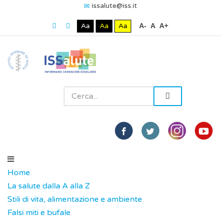
issalute@iss.it
Aa
Aa
Aa
A-
A
A+
Home
La salute dalla A alla Z
Stili di vita, alimentazione e ambiente
Falsi miti e bufale