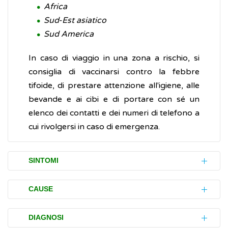
Africa
Sud-Est asiatico
Sud America
In caso di viaggio in una zona a rischio, si
consiglia di vaccinarsi contro la febbre
tifoide, di prestare attenzione all'igiene, alle
bevande e ai cibi e di portare con sé un
elenco dei contatti e dei numeri di telefono a
cui rivolgersi in caso di emergenza.
SINTOMI
I disturbi (sintomi) della febbre tifoide, di
CAUSE
solito, si sviluppano dopo 1 o 2 settimane di
incubazione e includono:
La febbre tifoide è causata dal batterio
DIAGNOSI