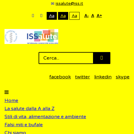
issalute@iss.it
Aa
Aa
Aa
A-
A
A+
facebook
twitter
linkedin
skype
Home
La salute dalla A alla Z
Stili di vita, alimentazione e ambiente
Falsi miti e bufale
Chi siamo