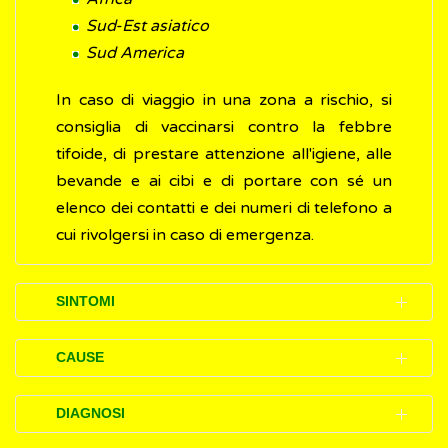
Sud-Est asiatico
Sud America
In caso di viaggio in una zona a rischio, si
consiglia di vaccinarsi contro la febbre
tifoide, di prestare attenzione all'igiene, alle
bevande e ai cibi e di portare con sé un
elenco dei contatti e dei numeri di telefono a
cui rivolgersi in caso di emergenza.
SINTOMI
I disturbi (sintomi) della febbre tifoide, di
CAUSE
solito, si sviluppano dopo 1 o 2 settimane di
incubazione e includono:
La febbre tifoide è causata dal batterio
DIAGNOSI
Salmonella typhi
. Si tratta di un
batterio
febbre
, che aumenta di giorno in giorno,