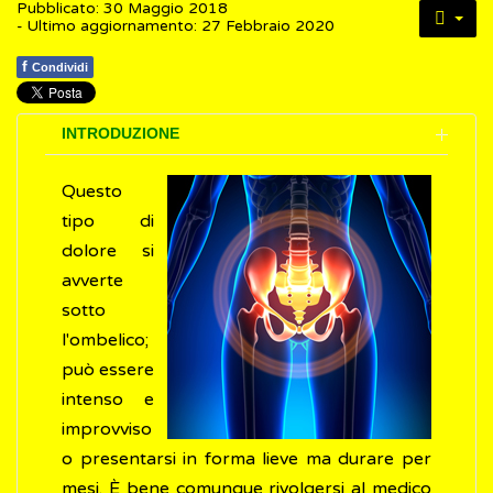
Pubblicato: 30 Maggio 2018
- Ultimo aggiornamento: 27 Febbraio 2020
f
Condividi
INTRODUZIONE
Questo
tipo di
dolore si
avverte
sotto
l'ombelico;
può essere
intenso e
improvviso
o presentarsi in forma lieve ma durare per
mesi. È bene comunque rivolgersi al medico