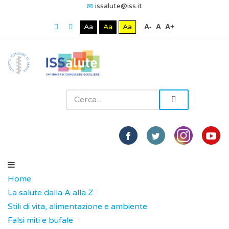
issalute@iss.it
Aa
Aa
Aa
A-
A
A+
Home
La salute dalla A alla Z
Stili di vita, alimentazione e ambiente
Falsi miti e bufale