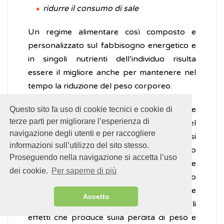
ridurre il consumo di sale
Un regime alimentare così composto e
personalizzato sul fabbisogno energetico e
in singoli nutrienti dell’individuo risulta
essere il migliore anche per mantenere nel
tempo la riduzione del peso corporeo.
Il rischio dell’effetto
yo-yo
, vale a dire
Questo sito fa uso di cookie tecnici e cookie di
terze parti per migliorare l’esperienza di
l’alternanza di aumento e diminuzione del
navigazione degli utenti e per raccogliere
peso a seconda delle fasi in cui si smette o si
informazioni sull’utilizzo del sito stesso.
ricomincia la dieta, può essere evitato solo
Proseguendo nella navigazione si accetta l’uso
educando a un reale cambiamento dello stile
dei cookie.
Per saperne di più
di vita, evitando diete temporanee molto
rigide e focalizzando l’attenzione
Accetto
sull'importanza dell’esercizio fisico per gli
effetti che produce sulla perdita di peso e