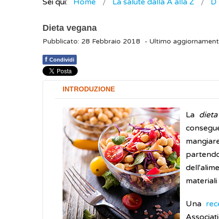
Sei qui:
Home
La salute dalla A alla Z
D
Dieta vegana
Pubblicato: 28 Febbraio 2018
- Ultimo aggiornamen
f
Condividi
INTRODUZIONE
La
diet
consegue
mangiare
partendo 
dell'alim
materiali
Una
rec
Associati