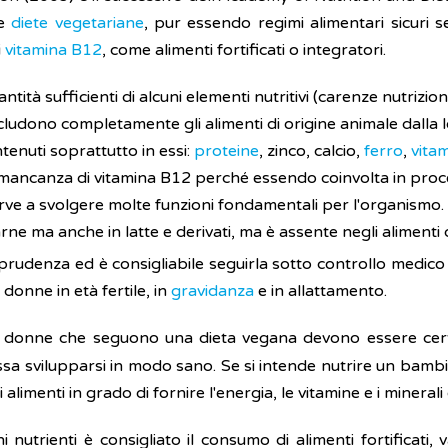
le
diete vegetariane
, pur essendo regimi alimentari sicuri 
i
vitamina B12
, come alimenti fortificati o integratori.
ntità sufficienti di alcuni elementi nutritivi (carenze nutrizion
cludono completamente gli alimenti di origine animale dalla 
tenuti soprattutto in essi:
proteine
, zinco, calcio,
ferro
,
vita
ancanza di vitamina B12 perché essendo coinvolta in processi
erve a svolgere molte funzioni fondamentali per l'organismo
arne ma anche in latte e derivati, ma è assente negli alimenti 
prudenza ed è consigliabile seguirla sotto controllo medico
onne in età fertile, in
gravidanza
e in allattamento.
le donne che seguono una dieta vegana devono essere certe
sa svilupparsi in modo sano. Se si intende nutrire un bamb
limenti in grado di fornire l'energia, le vitamine e i minerali 
nutrienti è consigliato il consumo di alimenti fortificati, v