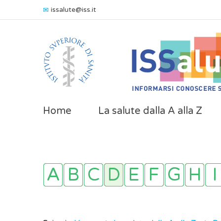
issalute@iss.it
Home
La salute dalla A alla Z