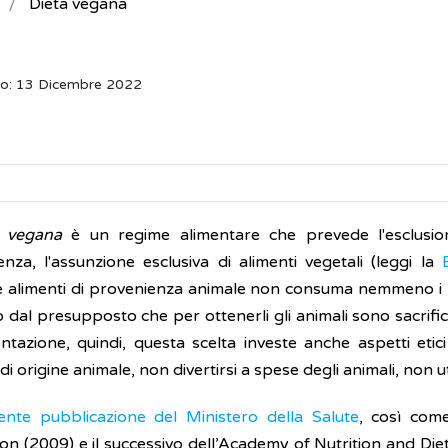
Dieta vegana
to: 13 Dicembre 2022
a vegana
è un regime alimentare che prevede l'esclusione 
nza, l'assunzione esclusiva di alimenti vegetali (leggi la
B
 alimenti di provenienza animale non consuma nemmeno i l
dal presupposto che per ottenerli gli animali sono sacrifica
entazione, quindi, questa scelta investe anche aspetti etici
 di origine animale, non divertirsi a spese degli animali, non uti
ente pubblicazione del Ministero della Salute
, così come
on (2009) e il successivo dell’Academy of Nutrition and Die