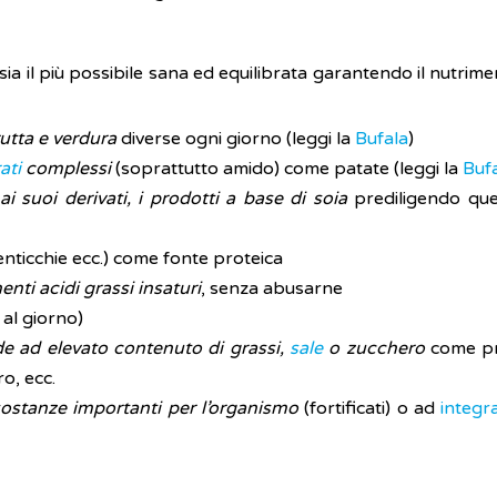
 sia il più possibile sana ed equilibrata garantendo il nutri
utta e verdura
diverse ogni giorno (leggi la
Bufala
)
ati
complessi
(soprattutto amido) come patate (leggi la
Bufa
 ai suoi derivati, i prodotti a base di soia
prediligendo que
 lenticchie ecc.) come fonte proteica
ti acidi grassi insaturi
, senza abusarne
 al giorno)
de ad elevato contenuto di grassi,
sale
o zucchero
come pro
o, ecc.
 sostanze importanti per l’organismo
(fortificati) o ad
integr