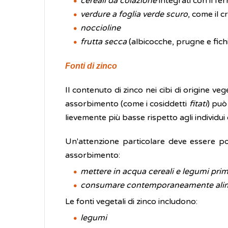
cereali da colazione
integrati con il fer
verdure a foglia verde scuro
, come il c
noccioline
frutta secca
(albicocche, prugne e fichi
Fonti di zinco
Il contenuto di zinco nei cibi di origine 
assorbimento (come i cosiddetti
fitati
) può
lievemente più basse rispetto agli individu
Un'attenzione particolare deve essere post
assorbimento:
mettere in acqua cereali e legumi pr
consumare contemporaneamente alimenti
Le fonti vegetali di zinco includono:
legumi