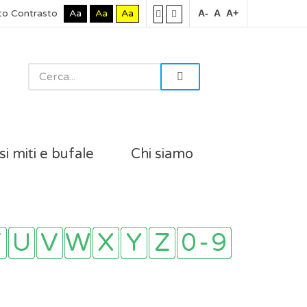
to Contrasto
Aa
Aa
Aa
A-
A
A+
si miti e bufale
Chi siamo