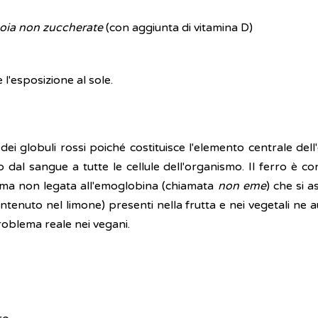
soia non zuccherate
(con aggiunta di vitamina D)
 l'esposizione al sole.
ei globuli rossi poiché costituisce l'elemento centrale del
 dal sangue a tutte le cellule dell'organismo. Il ferro è con
rma non legata all'emoglobina (chiamata
non eme
) che si 
 contenuto nel limone) presenti nella frutta e nei vegetali n
problema reale nei vegani.