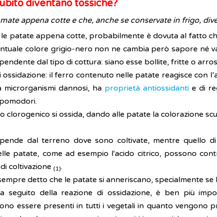
ubito diventano tossiche?
ate appena cotte e che, anche se conservate in frigo, dive
 le patate appena cotte, probabilmente è dovuta al fatto ch
eventuale colore grigio-nero non ne cambia però sapore né va
ente dal tipo di cottura: siano esse bollite, fritte o arros
i ossidazione: il ferro contenuto nelle patate reagisce con l’
a microrganismi dannosi, ha
proprietà antiossidanti
e di re
i pomodori.
o clorogenico si ossida, dando alle patate la colorazione sc
ipende dal terreno dove sono coltivate, mentre quello di
elle patate, come ad esempio l'acido citrico, possono cont
di coltivazione
.
(1)
 è sempre detto che le patate si anneriscano, specialmente s
 seguito della reazione di ossidazione, è ben più impor
ossono essere presenti in tutti i vegetali in quanto vengon