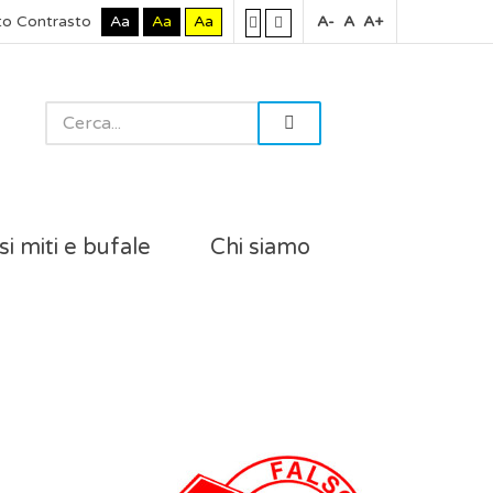
to Contrasto
Aa
Aa
Aa
A-
A
A+
si miti e bufale
Chi siamo