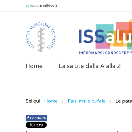
issalute@iss.it
Home
La salute dalla A alla Z
Sei qui:
Home
Falsi miti e bufale
Le pat
f
Condividi