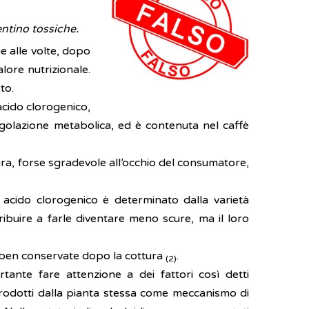
ntino tossiche.
e alle volte, dopo
lore nutrizionale.
to.
acido clorogenico,
golazione metabolica, ed è contenuta nel caffè
ura, forse sgradevole all’occhio del consumatore,
 acido clorogenico è determinato dalla varietà
ribuire a farle diventare meno scure, ma il loro
e ben conservate dopo la cottura
.
(2)
tante fare attenzione a dei fattori così detti
o prodotti dalla pianta stessa come meccanismo di