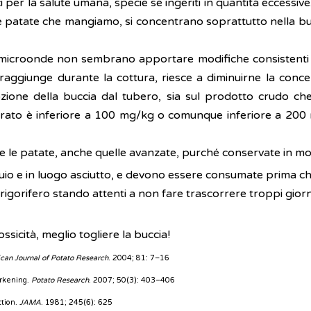
per la salute umana, specie se ingeriti in quantità eccessive.
e patate che mangiamo, si concentrano soprattutto nella bucci
o microonde non sembrano apportare modifiche consistenti n
i raggiunge durante la cottura, riesce a diminuirne la conc
ozione della buccia dal tubero, sia sul prodotto crudo ch
ontrato è inferiore a 100 mg/kg o comunque inferiore a 200 m
re le patate, anche quelle avanzate, purché conservate in m
uio e in luogo asciutto, e devono essere consumate prima 
igorifero stando attenti a non fare trascorrere troppi giorni
ossicità, meglio togliere la buccia!
can Journal of Potato Research
. 2004; 81: 7–16
arkening.
Potato Research
. 2007; 50(3): 403–406
ction.
JAMA
. 1981; 245(6): 625