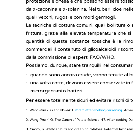
protezione e difesa e che possono essere tossici 
da α-caconina e α-solanina. Nei tuberi, cioè nell
quelli vecchi, rugosi e con molti germogli.
Le tecniche di cottura comuni, quali bollitura 
frittura, grazie alla elevata temperatura che s
quantità di queste sostanze tossiche è la rim
commerciali il contenuto di glicoalcaloidi risc
dalla commissione di esperti FAO/WHO.
Possiamo, dunque, stare tranquilli nel consuma
quando sono ancora crude, vanno tenute al b
una volta cotte, devono essere conservate in fr
microrganismi o batteri
Per essere totalmente sicuri ed evitare rischi di t
1. Wang-Pruski G and Nowak J.
Potato after-cooking darkening
.
Ameri
2. Wang-Pruski G. The Canon of Potato Science: 47. After-cooking D
3. Crocco, S. Potato sprouts and greening potatoes: Potential toxic rea