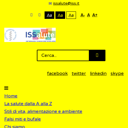
issalute@iss.it
Aa
Aa
Aa
A-
A
A+
facebook
twitter
linkedin
skype
Home
La salute dalla A alla Z
Stili di vita, alimentazione e ambiente
Falsi miti e bufale
Chi siamo