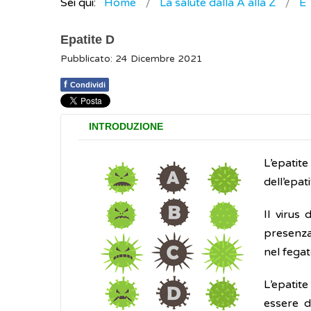
Sei qui:
Home
La salute dalla A alla Z
E
Epatite D
Pubblicato: 24 Dicembre 2021
f
Condividi
INTRODUZIONE
L’epatit
dell’epati
Il virus 
presenza 
nel fegat
L’epatite
essere d