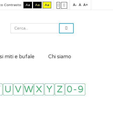
to Contrasto
Aa
Aa
Aa
A-
A
A+
si miti e bufale
Chi siamo