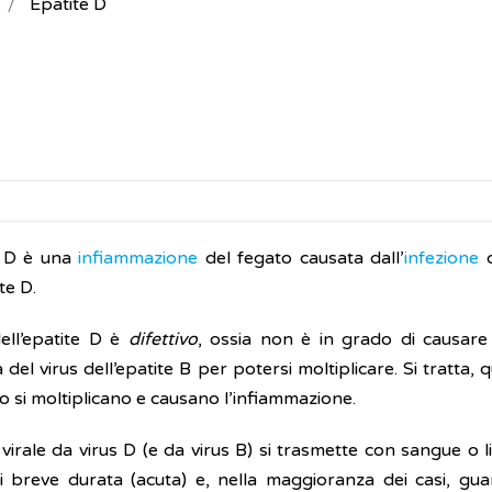
Epatite D
e D è una
infiammazione
del fegato causata dall’
infezione
d
te D.
dell’epatite D è
difettivo
, ossia non è in grado di causare
del virus dell’epatite B per potersi moltiplicare. Si tratta, 
o si moltiplicano e causano l’infiammazione.
 virale da virus D (e da virus B) si trasmette con sangue o 
i breve durata (acuta) e, nella maggioranza dei casi, gu