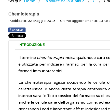
Sei qui:
Home
La salute dalla A alla Z
C
Ch
Chemioterapia
Pubblicato: 02 Maggio 2018
- Ultimo aggiornamento: 13 Ot
f
Condividi
INTRODUZIONE
Il termine
chemioterapia
indica qualunque cura cos
è utilizzata per indicare i farmaci per la cura del
farmaci immunoterapici.
La chemioterapia agisce uccidendo le cellule d
caratteristica, è anche detta terapia citotossica o
intenso sarà l'effetto tossico del farmaco su di es
anche le cellule sane dell'organismo come, ad esem
generando i noti e importanti effetti indesiderati c