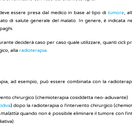
a deve essere presa dal medico in base al tipo di
tumore
, a
tato di salute generale del malato. In genere, è indicata n
opaghi.
curante deciderà caso per caso quale utilizzare, quanti cicli 
gico, alla
radioterapia
.
apia, ad esempio, può essere combinata con la radioterap
vento chirurgico (chemioterapia cosiddetta neo-adiuvante)
idiva
) dopo la radioterapia o l'intervento chirurgico (chemi
 malattia
quando non è possibile eliminare il tumore con l'in
iativa)