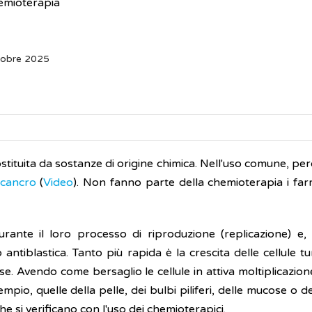
emioterapia
tobre 2025
tituita da sostanze di origine chimica. Nell'uso comune, pe
cancro
(
Video
). Non fanno parte della chemioterapia i farm
urante il loro processo di riproduzione (replicazione) e
 antiblastica. Tanto più rapida è la crescita delle cellule t
se. Avendo come bersaglio le cellule in attiva moltiplicazion
pio, quelle della pelle, dei bulbi piliferi, delle mucose o d
he si verificano con l'uso dei chemioterapici.