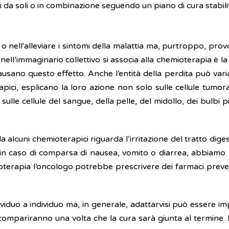
 da soli o in combinazione seguendo un piano di cura stabili
 nell'alleviare i sintomi della malattia ma, purtroppo, provo
e nell’immaginario collettivo si associa alla chemioterapia è 
ausano questo effetto. Anche l’entità della perdita può va
ici, esplicano la loro azione non solo sulle cellule tumora
 sulle cellule del sangue, della pelle, del midollo, dei bulbi 
lcuni chemioterapici riguarda l’irritazione del tratto dige
n caso di comparsa di nausea, vomito o diarrea, abbiamo a 
ioterapia l’oncologo potrebbe prescrivere dei farmaci prev
individuo a individuo ma, in generale, adattarvisi può essere
i scompariranno una volta che la cura sarà giunta al termine. 