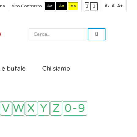
rna
Alto Contrasto
Aa
Aa
Aa
A-
A
A+
i e bufale
Chi siamo