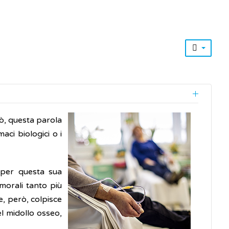
rò, questa parola
aci biologici o i
, per questa sua
umorali tanto più
e, però, colpisce
el midollo osseo,