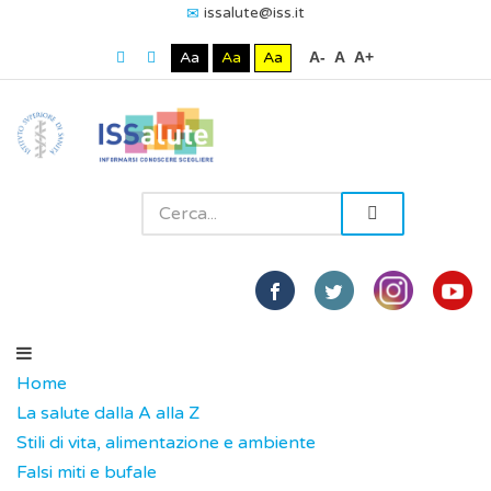
issalute@iss.it
Aa
Aa
Aa
A-
A
A+
Home
La salute dalla A alla Z
Stili di vita, alimentazione e ambiente
Falsi miti e bufale