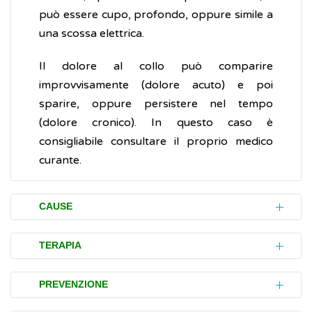
può essere cupo, profondo, oppure simile a
una scossa elettrica.
Il dolore al collo può comparire
improvvisamente (dolore acuto) e poi
sparire, oppure persistere nel tempo
(dolore cronico). In questo caso è
consigliabile consultare il proprio medico
curante.
CAUSE
La maggior parte degli episodi di dolore al
TERAPIA
collo è causata dall'usura delle vertebre e dei
dischi intravertebrali conseguente
Allungamento e stretching
PREVENZIONE
all'invecchiamento o all'uso eccessivo o
Il mantenimento del movimento è una parte