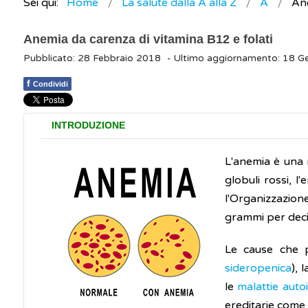
Sei qui:
Home
La salute dalla A alla Z
A
Ane
Anemia da carenza di vitamina B12 e folati
Pubblicato: 28 Febbraio 2018
- Ultimo aggiornamento: 18 G
f
Condividi
INTRODUZIONE
L'anemia è una 
globuli rossi, l
l'Organizzazione
grammi per decil
Le cause che p
sideropenica
), 
le
malattie aut
ereditarie come