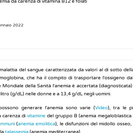
mia da carenza di vitamina B12 e folati
ennaio 2022
malattia del sangue caratterizzata da valori al di sotto de
'emoglobina, che ha il compito di trasportare l'ossigeno da
 Mondiale della Sanità l'anemia è accertata (diagnosticata)
itro (g/dL) nelle donne e a 13,4 g/dL negli uomini.
ossono generare l'anemia sono varie (
Video
), tra le 
la carenza di
vitamine
del gruppo B (anemia megaloblastica e 
oimmuni
(
anemia emolitica
), le disfunzioni del midollo osseo,
 la
talassemia
(anemia mediterranea).