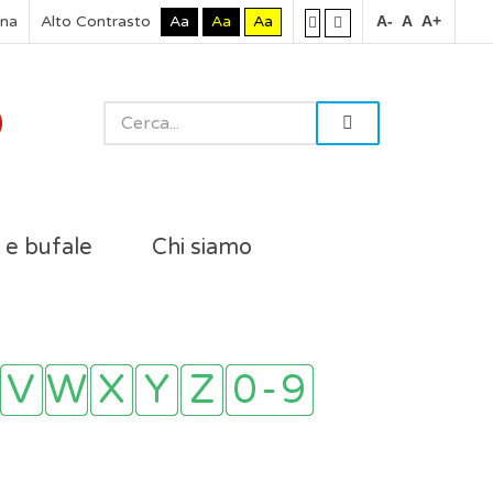
rna
Alto Contrasto
Aa
Aa
Aa
A-
A
A+
i e bufale
Chi siamo