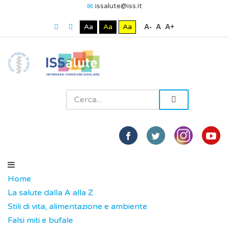
issalute@iss.it
Aa
Aa
Aa
A-
A
A+
Home
La salute dalla A alla Z
Stili di vita, alimentazione e ambiente
Falsi miti e bufale