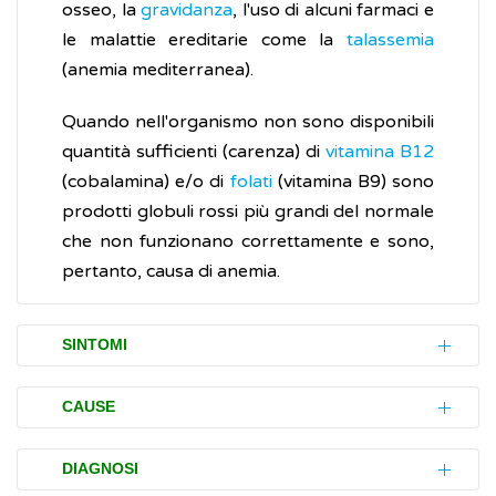
osseo, la
gravidanza
, l'uso di alcuni farmaci e
le malattie ereditarie come la
talassemia
(anemia mediterranea).
Quando nell'organismo non sono disponibili
quantità sufficienti (carenza) di
vitamina B12
(cobalamina) e/o di
folati
(vitamina B9) sono
prodotti globuli rossi più grandi del normale
che non funzionano correttamente e sono,
pertanto, causa di anemia.
SINTOMI
L'anemia da carenza di
vitamina B12
o di
CAUSE
folati può causare una vasta gamma di
disturbi (sintomi). Di solito, si sviluppano
L'anemia da carenza di
vitamina B12
o di
DIAGNOSI
gradualmente ma, se l'anemia non è curata,
folati si verifica quando la mancanza di una,