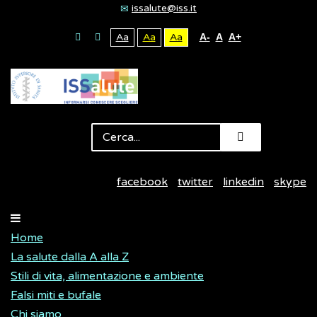
issalute@iss.it
Aa
Aa
Aa
A-
A
A+
facebook
twitter
linkedin
skype
Home
La salute dalla A alla Z
Stili di vita, alimentazione e ambiente
Falsi miti e bufale
Chi siamo