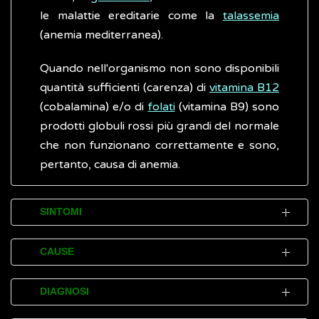
le malattie ereditarie come la
talassemia
(anemia mediterranea).
Quando nell'organismo non sono disponibili
quantità sufficienti (carenza) di
vitamina B12
(cobalamina) e/o di
folati
(vitamina B9) sono
prodotti globuli rossi più grandi del normale
che non funzionano correttamente e sono,
pertanto, causa di anemia.
SINTOMI
L'anemia da carenza di
vitamina B12
o di
CAUSE
folati può causare una vasta gamma di
disturbi (sintomi). Di solito, si sviluppano
L'anemia da carenza di
vitamina B12
o di
DIAGNOSI
gradualmente ma, se l'anemia non è curata,
folati si verifica quando la mancanza di una,