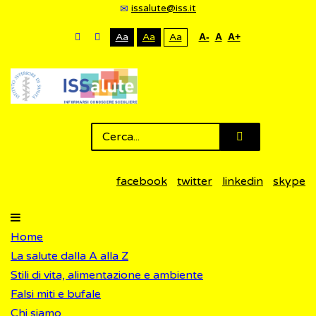
issalute@iss.it
Aa
Aa
Aa
A-
A
A+
facebook
twitter
linkedin
skype
Home
La salute dalla A alla Z
Stili di vita, alimentazione e ambiente
Falsi miti e bufale
Chi siamo